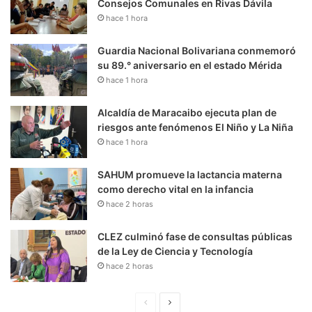
Consejos Comunales en Rivas Dávila
hace 1 hora
Guardia Nacional Bolivariana conmemoró
su 89.° aniversario en el estado Mérida
hace 1 hora
Alcaldía de Maracaibo ejecuta plan de
riesgos ante fenómenos El Niño y La Niña
hace 1 hora
SAHUM promueve la lactancia materna
como derecho vital en la infancia
hace 2 horas
CLEZ culminó fase de consultas públicas
de la Ley de Ciencia y Tecnología
hace 2 horas
P
S