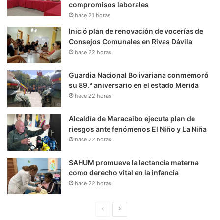
compromisos laborales
hace 21 horas
Inició plan de renovación de vocerías de
Consejos Comunales en Rivas Dávila
hace 22 horas
Guardia Nacional Bolivariana conmemoró
su 89.° aniversario en el estado Mérida
hace 22 horas
Alcaldía de Maracaibo ejecuta plan de
riesgos ante fenómenos El Niño y La Niña
hace 22 horas
SAHUM promueve la lactancia materna
como derecho vital en la infancia
hace 22 horas
P
S