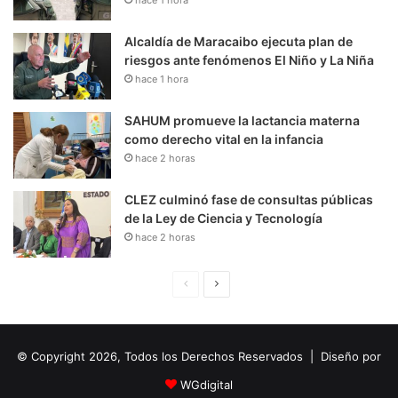
hace 1 hora
Alcaldía de Maracaibo ejecuta plan de
riesgos ante fenómenos El Niño y La Niña
hace 1 hora
SAHUM promueve la lactancia materna
como derecho vital en la infancia
hace 2 horas
CLEZ culminó fase de consultas públicas
de la Ley de Ciencia y Tecnología
hace 2 horas
P
S
á
i
g
g
© Copyright 2026, Todos los Derechos Reservados | Diseño por
i
u
n
i
WGdigital