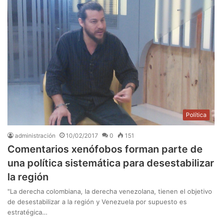
Política
administración
10/02/2017
0
151
Comentarios xenófobos forman parte de
una política sistemática para desestabilizar
la región
"La derecha colombiana, la derecha venezolana, tienen el objetivo
de desestabilizar a la región y Venezuela por supuesto es
estratégica…