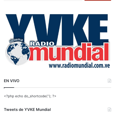
s
c
a
r
:
EN VIVO
<?php echo do_shortcode(‘‘); ?>
Tweets de YVKE Mundial