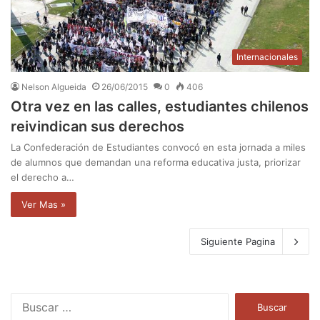
Internacionales
Nelson Algueida
26/06/2015
0
406
Otra vez en las calles, estudiantes chilenos
reivindican sus derechos
La Confederación de Estudiantes convocó en esta jornada a miles
de alumnos que demandan una reforma educativa justa, priorizar
el derecho a…
Ver Mas »
Siguiente Pagina
B
u