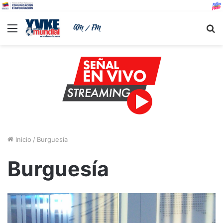
Menu
B
Inicio
/
Burguesía
Burguesía