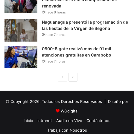
renovada
hace 6 horas
Naguanagua presentó la programación de
las fiestas de la Virgen de Begoña
hace 7 horas
0800-Bigote realizó más de 91 mil
atenciones gratuitas en Carabobo
hace 7 horas
P
S
á
i
g
g
© Copyright 2026, Todos los Derechos Reservados | Diseño por
i
u
n
i
WGdigital
a
e
Inicio
Intranet
Audio en Vivo
Contáctenos
A
n
Trabaja con Nosotros