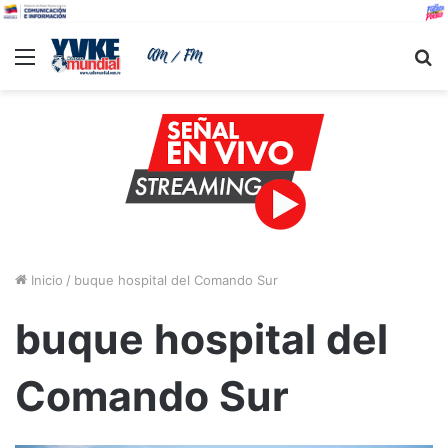
Menu
B
Inicio
/
buque hospital del Comando Sur
buque hospital del
Comando Sur