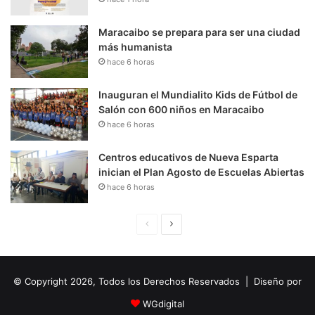
Maracaibo se prepara para ser una ciudad
más humanista
hace 6 horas
Inauguran el Mundialito Kids de Fútbol de
Salón con 600 niños en Maracaibo
hace 6 horas
Centros educativos de Nueva Esparta
inician el Plan Agosto de Escuelas Abiertas
hace 6 horas
P
S
á
i
g
g
© Copyright 2026, Todos los Derechos Reservados | Diseño por
i
u
n
i
WGdigital