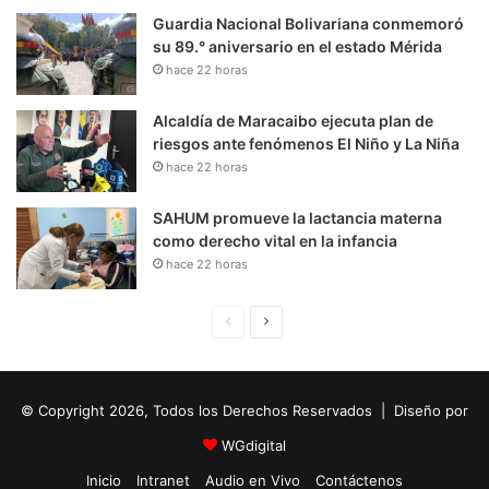
Guardia Nacional Bolivariana conmemoró
su 89.° aniversario en el estado Mérida
hace 22 horas
Alcaldía de Maracaibo ejecuta plan de
riesgos ante fenómenos El Niño y La Niña
hace 22 horas
SAHUM promueve la lactancia materna
como derecho vital en la infancia
hace 22 horas
P
S
á
i
g
g
© Copyright 2026, Todos los Derechos Reservados | Diseño por
i
u
n
i
WGdigital
a
e
Inicio
Intranet
Audio en Vivo
Contáctenos