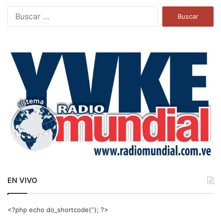
B
u
s
c
a
r
:
EN VIVO
<?php echo do_shortcode(‘‘); ?>