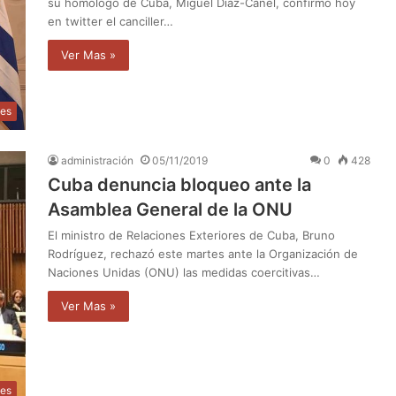
su homólogo de Cuba, Miguel Díaz-Canel, confirmó hoy
en twitter el canciller…
Ver Mas »
les
administración
05/11/2019
0
428
Cuba denuncia bloqueo ante la
Asamblea General de la ONU
El ministro de Relaciones Exteriores de Cuba, Bruno
Rodríguez, rechazó este martes ante la Organización de
Naciones Unidas (ONU) las medidas coercitivas…
Ver Mas »
les