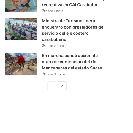
recreativa en CAI Carabobo
hace 1 hora
Ministra de Turismo lidera
encuentro con prestadores de
servicio del eje costero
carabobeño
hace 2 horas
En marcha construcción de
muro de contención del río
Manzanares del estado Sucre
hace 3 horas
P
S
á
i
g
g
i
u
n
i
a
e