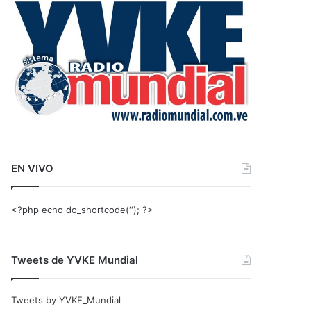
r
:
EN VIVO
<?php echo do_shortcode(‘‘); ?>
Tweets de YVKE Mundial
Tweets by YVKE_Mundial