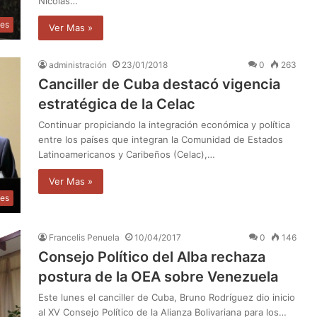
Nicolás…
les
Ver Mas »
administración
23/01/2018
0
263
Canciller de Cuba destacó vigencia
estratégica de la Celac
Continuar propiciando la integración económica y política
entre los países que integran la Comunidad de Estados
Latinoamericanos y Caribeños (Celac),…
Ver Mas »
les
Francelis Penuela
10/04/2017
0
146
Consejo Político del Alba rechaza
postura de la OEA sobre Venezuela
Este lunes el canciller de Cuba, Bruno Rodríguez dio inicio
al XV Consejo Político de la Alianza Bolivariana para los…