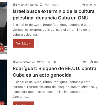
Freidder Alfonzo
27/09/2024
0
252
Israel busca exterminio de la cultura
palestina, denuncia Cuba en ONU
El canciller de Cuba, Bruno Rodríguez, denunció este
viernes los intentos de Israel para el exterminio de la
cultura palestina,…
Ver Mas »
les
administración
25/02/2020
0
161
Rodríguez: Bloqueo de EE.UU. contra
Cuba es un acto genocida
El canciller de Cuba, Bruno Rodríguez, denunció este
martes el recrudecimiento del bloqueo estadounidense, y
considero que el cerco económico impuesto por el
Gobierno…
les