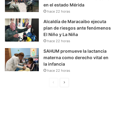
en el estado Mérida
hace 22 horas
Alcaldía de Maracaibo ejecuta
plan de riesgos ante fenómenos
El Niño y La Niña
hace 22 horas
SAHUM promueve la lactancia
materna como derecho vital en
la infancia
hace 22 horas
P
S
á
i
g
g
i
u
n
i
a
e
A
n