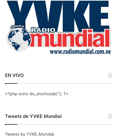
r
:
EN VIVO
<?php echo do_shortcode(‘‘); ?>
Tweets de YVKE Mundial
Tweets by YVKE_Mundial