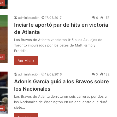
tes
administración
17/05/2017
0
157
Inciarte aportó par de hits en victoria
de Atlanta
Los Bravos de Atlanta vencieron 9-5 a los Azulejos de
Toronto impulsados por los bates de Matt Kemp y
Freddie…
tes
Ver Mas »
administración
19/09/2016
0
132
Adonis García guió a los Bravos sobre
los Nacionales
Los Bravos de Atlanta derrotaron seis carreras por dos a
los Nacionales de Washington en un encuentro que duró
siete…
tes