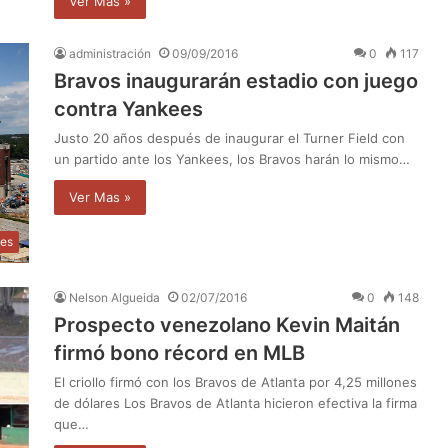
Ver Mas »
administración
09/09/2016
0
117
Bravos inaugurarán estadio con juego
contra Yankees
Justo 20 años después de inaugurar el Turner Field con
un partido ante los Yankees, los Bravos harán lo mismo…
Ver Mas »
tes
Nelson Algueida
02/07/2016
0
148
Prospecto venezolano Kevin Maitán
firmó bono récord en MLB
El criollo firmó con los Bravos de Atlanta por 4,25 millones
de dólares Los Bravos de Atlanta hicieron efectiva la firma
que…