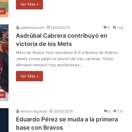
Ver Mas »
tes
administración
25/06/2016
0
134
Asdrúbal Cabrera contribuyó en
victoria de los Mets
Mets de Nueva York vencieron 8-6 a Bravos de Atlanta
James Loney pegó un jonrón de tres carreras, Travis
d’Arnaud remolcó tres anotaciones…
Ver Mas »
tes
Nelson Algueida
20/05/2016
0
131
Eduardo Pérez se muda a la primera
base con Bravos