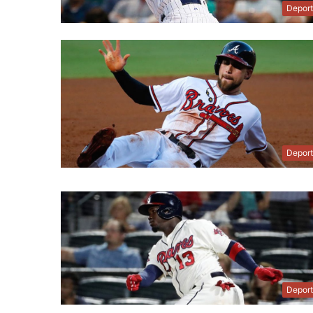
Depor
Depor
Depor