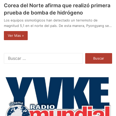
Corea del Norte afirma que realizó primera
prueba de bomba de hidrógeno
Los equipos sismológicos han detectado un terremoto de
magnitud 5,1 en el norte del país. De esta manera, Pyongyang se…
Ver Mas »
B
u
s
c
a
r
: