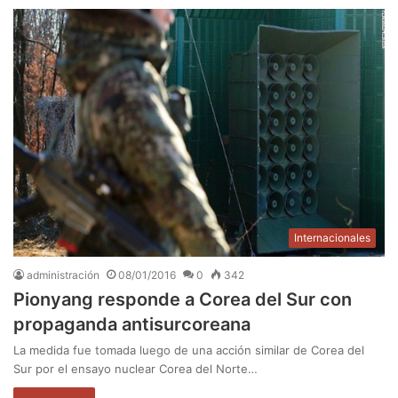
Internacionales
administración
08/01/2016
0
342
Pionyang responde a Corea del Sur con
propaganda antisurcoreana
La medida fue tomada luego de una acción similar de Corea del
Sur por el ensayo nuclear Corea del Norte…