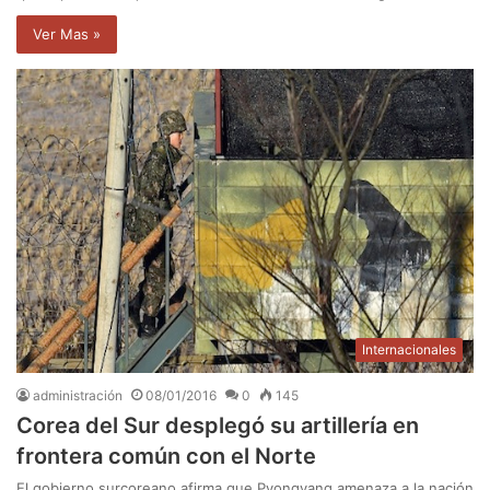
Ver Mas »
Internacionales
administración
08/01/2016
0
145
Corea del Sur desplegó su artillería en
frontera común con el Norte
El gobierno surcoreano afirma que Pyongyang amenaza a la nación