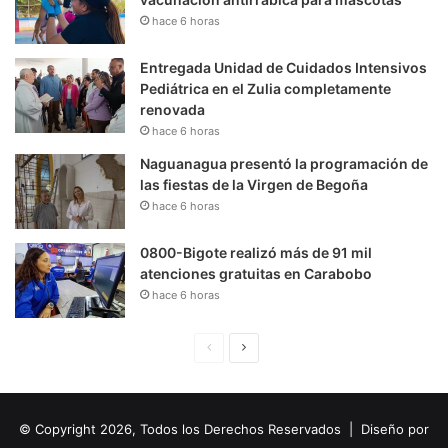
hace 6 horas
Entregada Unidad de Cuidados Intensivos
Pediátrica en el Zulia completamente
renovada
hace 6 horas
Naguanagua presentó la programación de
las fiestas de la Virgen de Begoña
hace 6 horas
0800-Bigote realizó más de 91 mil
atenciones gratuitas en Carabobo
hace 6 horas
P
S
á
i
g
g
© Copyright 2026, Todos los Derechos Reservados | Diseño por
i
u