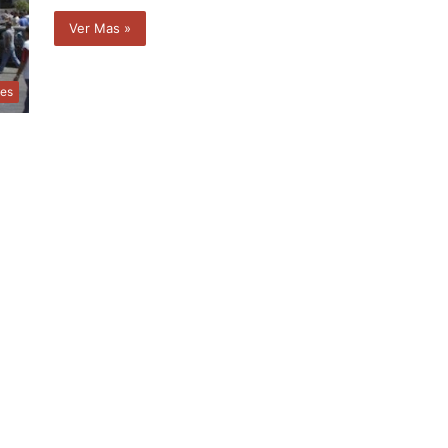
Ver Mas »
les