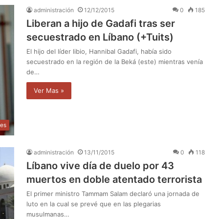
administración
12/12/2015
0
185
Liberan a hijo de Gadafi tras ser
secuestrado en Líbano (+Tuits)
El hijo del líder libio, Hannibal Gadafi, había sido
secuestrado en la región de la Beká (este) mientras venía
de…
Ver Mas »
les
administración
13/11/2015
0
118
Líbano vive día de duelo por 43
muertos en doble atentado terrorista
El primer ministro Tammam Salam declaró una jornada de
luto en la cual se prevé que en las plegarias
musulmanas…