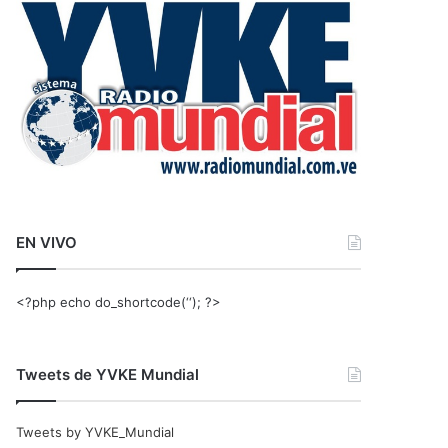
r
:
EN VIVO
<?php echo do_shortcode(‘‘); ?>
Tweets de YVKE Mundial
Tweets by YVKE_Mundial