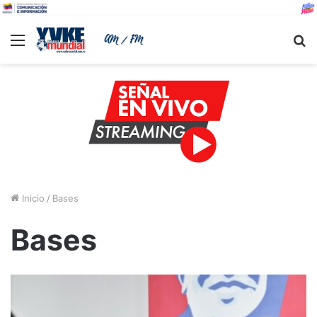
Menu
B
Inicio
/
Bases
Bases