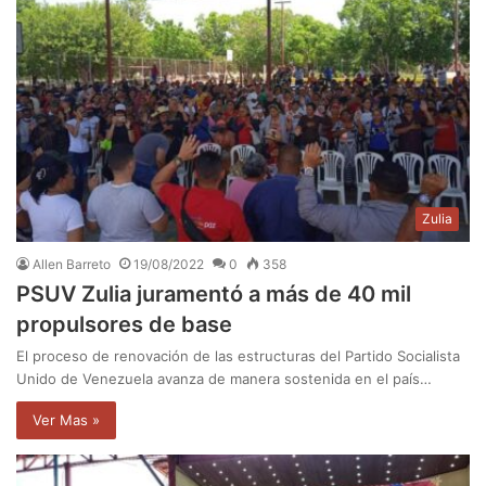
Zulia
Allen Barreto
19/08/2022
0
358
PSUV Zulia juramentó a más de 40 mil
propulsores de base
El proceso de renovación de las estructuras del Partido Socialista
Unido de Venezuela avanza de manera sostenida en el país…
Ver Mas »