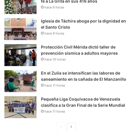
fe a La Grita en sus 416 años
hace 9 horas
Iglesia de Táchira aboga por la dignidad en
el Santo Cristo
hace 9 horas
Protección Civil Mérida dictó taller de
prevención sísmica a adultos mayores
hace 10 horas
En el Zulia se intensifican las labores de
saneamiento en la cañada de El Manzanillo
hace 11 horas
Pequeña Liga Coquivacoa de Venezuela
clasifica a la Gran Final de la Serie Mundial
hace 11 horas
P
S