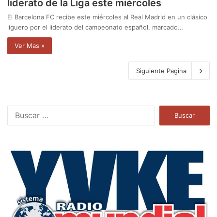
liderato de la Liga este miércoles
El Barcelona FC recibe este miércoles al Real Madrid en un clásico
liguero por el liderato del campeonato español, marcado…
Ver Mas »
Siguiente Pagina
B
u
s
c
a
r
: