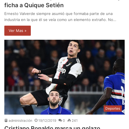
ficha a Quique Setién
Ernesto Valverde siempre asumió que formaba parte de una
industria en la que él se veía como un elemento extraño. No…
Ver Mas »
Deportes
administración
19/12/2019
0
241
Cristiano Ronaldo marca un golazo