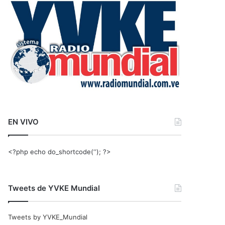
r
:
EN VIVO
<?php echo do_shortcode(‘‘); ?>
Tweets de YVKE Mundial
Tweets by YVKE_Mundial