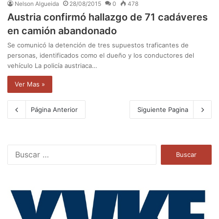
Nelson Algueida
28/08/2015
0
478
Austria confirmó hallazgo de 71 cadáveres
en camión abandonado
Se comunicó la detención de tres supuestos traficantes de
personas, identificados como el dueño y los conductores del
vehículo La policía austriaca…
Ver Mas »
Página Anterior
Siguiente Pagina
B
u
s
c
a
r
: