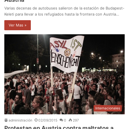
Varias decenas de autobuses salieron de la estación de Budapest-
Keleti para llevar a los refugiados hasta la frontera con Austria…
Ver Mas »
Internacionales
administración
02/09/2015
0
297
Protestan en Austria contra maltratos a