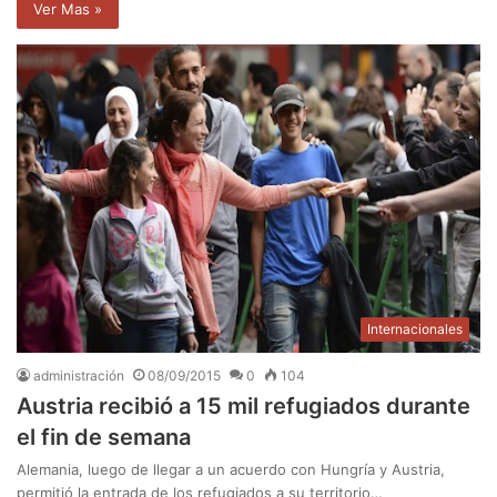
Ver Mas »
Internacionales
administración
08/09/2015
0
104
Austria recibió a 15 mil refugiados durante
el fin de semana
Alemania, luego de llegar a un acuerdo con Hungría y Austria,
permitió la entrada de los refugiados a su territorio…