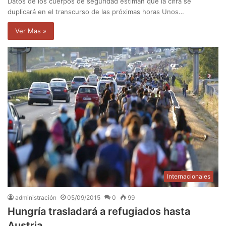
Datos de los cuerpos de seguridad estiman que la cifra se
duplicará en el transcurso de las próximas horas Unos…
Ver Mas »
Internacionales
administración
05/09/2015
0
99
Hungría trasladará a refugiados hasta
Austria