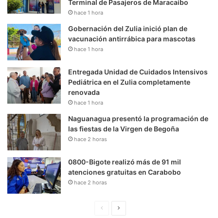
Terminal de Pasajeros de Maracaibo
hace 1 hora
Gobernación del Zulia inició plan de
vacunación antirrábica para mascotas
hace 1 hora
Entregada Unidad de Cuidados Intensivos
Pediátrica en el Zulia completamente
renovada
hace 1 hora
Naguanagua presentó la programación de
las fiestas de la Virgen de Begoña
hace 2 horas
0800-Bigote realizó más de 91 mil
atenciones gratuitas en Carabobo
hace 2 horas
P
S