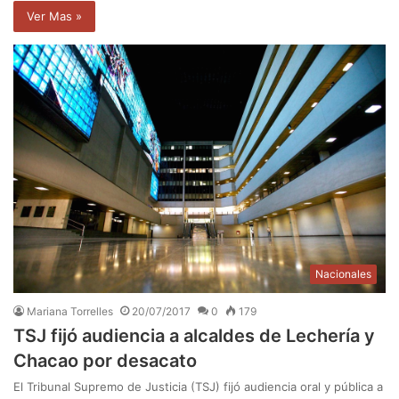
Ver Mas »
Nacionales
Mariana Torrelles
20/07/2017
0
179
TSJ fijó audiencia a alcaldes de Lechería y
Chacao por desacato
El Tribunal Supremo de Justicia (TSJ) fijó audiencia oral y pública a