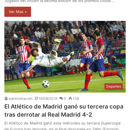
Jugador del Añoen la décima edición de los premios Globe…
Ver Mas »
Deportes
administración
16/08/2018
0
138
El Atlético de Madrid ganó su tercera copa
tras derrotar al Real Madrid 4-2
El Atlético de Madrid ganó este miércoles su tercera Supercopa
de Europa tras derrotar, en la final disputada en Tallin (Estonia),