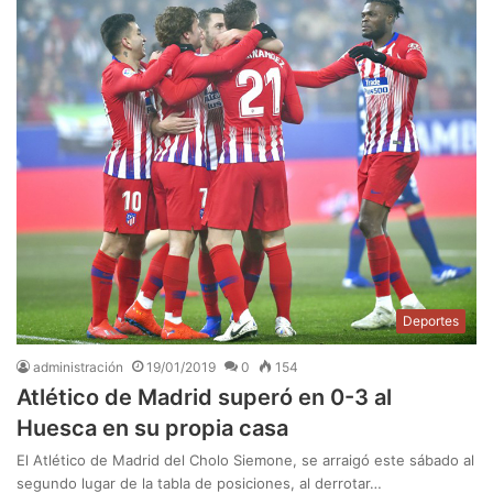
Deportes
administración
19/01/2019
0
154
Atlético de Madrid superó en 0-3 al
Huesca en su propia casa
El Atlético de Madrid del Cholo Siemone, se arraigó este sábado al
segundo lugar de la tabla de posiciones, al derrotar…