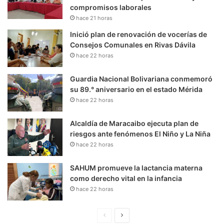
compromisos laborales
hace 21 horas
Inició plan de renovación de vocerías de
Consejos Comunales en Rivas Dávila
hace 22 horas
Guardia Nacional Bolivariana conmemoró
su 89.° aniversario en el estado Mérida
hace 22 horas
Alcaldía de Maracaibo ejecuta plan de
riesgos ante fenómenos El Niño y La Niña
hace 22 horas
SAHUM promueve la lactancia materna
como derecho vital en la infancia
hace 22 horas
P
S