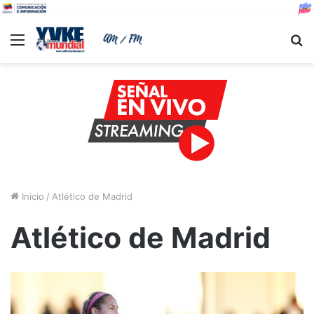
Menu
B
Inicio
/
Atlético de Madrid
Atlético de Madrid