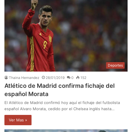
Deportes
Thaina Hernandez
28/01/2019
0
152
Atlético de Madrid confirma fichaje del
español Morata
El Atlético de Madrid confirmó hoy aquí el fichaje del futbolista
español Alvaro Morata, cedido por el Chelsea inglés hasta…
Ver Mas »