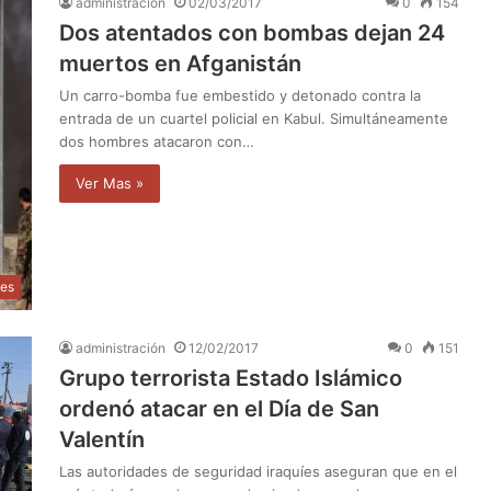
administración
02/03/2017
0
154
Dos atentados con bombas dejan 24
muertos en Afganistán
Un carro-bomba fue embestido y detonado contra la
entrada de un cuartel policial en Kabul. Simultáneamente
dos hombres atacaron con…
Ver Mas »
les
administración
12/02/2017
0
151
Grupo terrorista Estado Islámico
ordenó atacar en el Día de San
Valentín
Las autoridades de seguridad iraquíes aseguran que en el