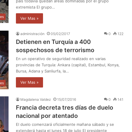
país todavía quedan areas dominadas por el grupo
extremista El grupo…
les
Ver Mas »
administración
05/02/2017
0
122
Detienen en Turquía a 400
sospechosos de terrorismo
En un operativo de seguridad realizado en varias
provincias de Turquía: Ankara (capital), Estambul, Konya,
Bursa, Adana y Sanliurfa, la…
Ver Mas »
les
Magdalena Valdez
15/07/2016
0
141
Francia decreta tres días de duelo
nacional por atentado
El duelo comenzará oficialmente mañana sábado y se
extenderá hasta el lunes 18 de julio El presidente