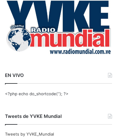
r
:
EN VIVO
<?php echo do_shortcode(‘‘); ?>
Tweets de YVKE Mundial
Tweets by YVKE_Mundial