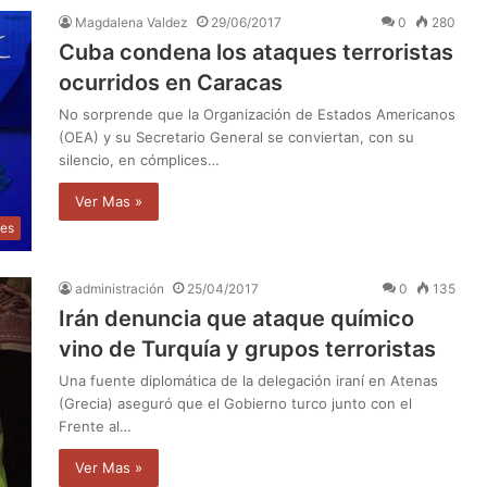
Magdalena Valdez
29/06/2017
0
280
Cuba condena los ataques terroristas
ocurridos en Caracas
No sorprende que la Organización de Estados Americanos
(OEA) y su Secretario General se conviertan, con su
silencio, en cómplices…
Ver Mas »
les
administración
25/04/2017
0
135
Irán denuncia que ataque químico
vino de Turquía y grupos terroristas
Una fuente diplomática de la delegación iraní en Atenas
(Grecia) aseguró que el Gobierno turco junto con el
Frente al…
Ver Mas »