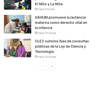
El Niño y La Niña
hace 9 horas
SAHUM promueve la lactancia
materna como derecho vital en
la infancia
hace 10 horas
CLEZ culminó fase de consultas
públicas de la Ley de Ciencia y
Tecnología
hace 10 horas
P
S
á
i
g
g
i
u
n
i
a
e
A
n