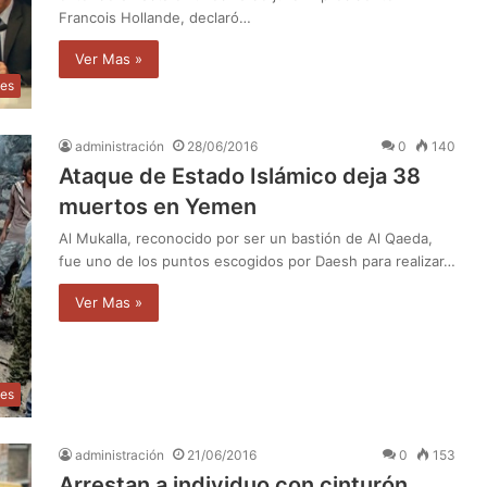
Francois Hollande, declaró…
Ver Mas »
les
administración
28/06/2016
0
140
Ataque de Estado Islámico deja 38
muertos en Yemen
Al Mukalla, reconocido por ser un bastión de Al Qaeda,
fue uno de los puntos escogidos por Daesh para realizar…
Ver Mas »
les
administración
21/06/2016
0
153
Arrestan a individuo con cinturón