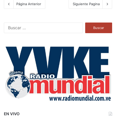
Página Anterior
Siguiente Pagina
B
u
s
c
a
r
:
EN VIVO