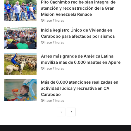
Pito Cachimbo recibe plan integral de
atención y reconstrucción de la Gran
Misión Venezuela Renace
hace 7 horas
Inicia Registro Único de Vivienda en
Carabobo para afectados por sismos
hace 7 horas
Arreo más grande de América Latina
moviliza más de 6.000 mautes en Apure
hace 7 horas
Más de 6.000 atenciones realizadas en
actividad lúdica y recreativa en CAI
Carabobo
hace 7 horas
P
S
á
i
g
g