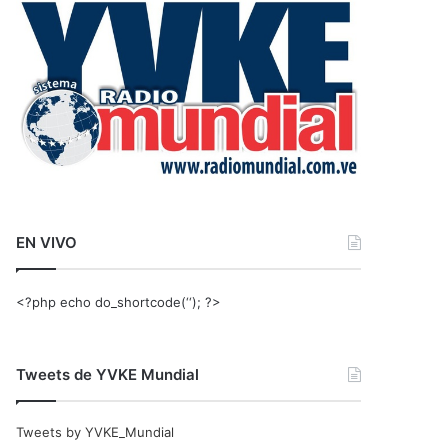
r
:
EN VIVO
<?php echo do_shortcode(‘‘); ?>
Tweets de YVKE Mundial
Tweets by YVKE_Mundial