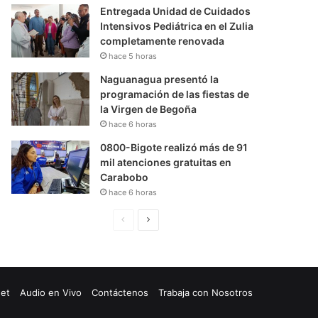
Entregada Unidad de Cuidados
Intensivos Pediátrica en el Zulia
completamente renovada
hace 5 horas
Naguanagua presentó la
programación de las fiestas de
la Virgen de Begoña
hace 6 horas
0800-Bigote realizó más de 91
mil atenciones gratuitas en
Carabobo
hace 6 horas
P
S
á
i
g
g
i
u
net
Audio en Vivo
Contáctenos
Trabaja con Nosotros
n
i