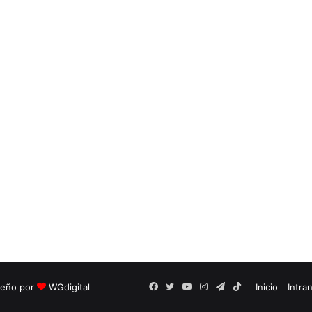
seño por
WGdigital
Facebook
Twitter
YouTube
Instagram
Telegram
TikTok
Inicio
Intra