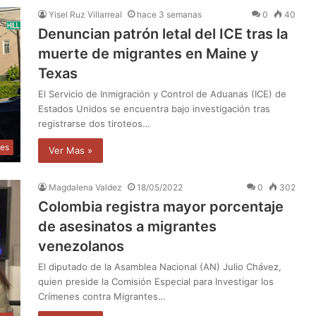
Yisel Ruz Villarreal
hace 3 semanas
0
40
Denuncian patrón letal del ICE tras la
muerte de migrantes en Maine y
Texas
El Servicio de Inmigración y Control de Aduanas (ICE) de
Estados Unidos se encuentra bajo investigación tras
registrarse dos tiroteos…
les
Ver Mas »
Magdalena Valdez
18/05/2022
0
302
Colombia registra mayor porcentaje
de asesinatos a migrantes
venezolanos
El diputado de la Asamblea Nacional (AN) Julio Chávez,
quien preside la Comisión Especial para Investigar los
Crímenes contra Migrantes…