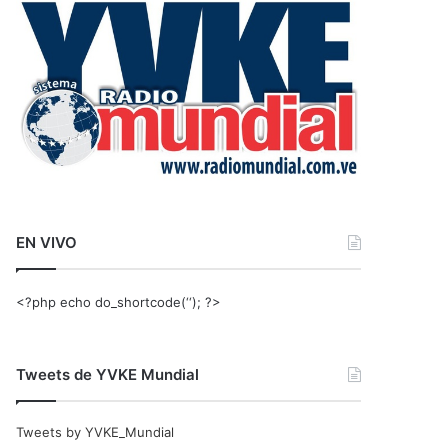
r
:
EN VIVO
<?php echo do_shortcode(‘‘); ?>
Tweets de YVKE Mundial
Tweets by YVKE_Mundial