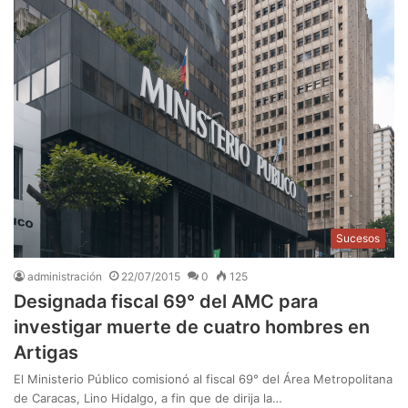
Sucesos
administración
22/07/2015
0
125
Designada fiscal 69° del AMC para
investigar muerte de cuatro hombres en
Artigas
El Ministerio Público comisionó al fiscal 69° del Área Metropolitana
de Caracas, Lino Hidalgo, a fin que de dirija la…