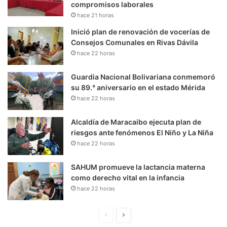
compromisos laborales
hace 21 horas
Inició plan de renovación de vocerías de
Consejos Comunales en Rivas Dávila
hace 22 horas
Guardia Nacional Bolivariana conmemoró
su 89.° aniversario en el estado Mérida
hace 22 horas
Alcaldía de Maracaibo ejecuta plan de
riesgos ante fenómenos El Niño y La Niña
hace 22 horas
SAHUM promueve la lactancia materna
como derecho vital en la infancia
hace 22 horas
P
S