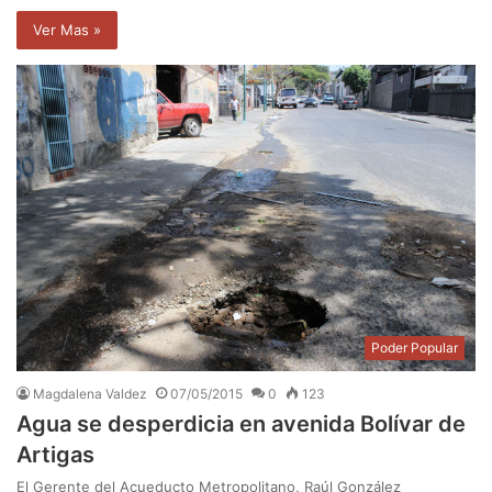
Ver Mas »
Poder Popular
Magdalena Valdez
07/05/2015
0
123
Agua se desperdicia en avenida Bolívar de
Artigas
El Gerente del Acueducto Metropolitano, Raúl González