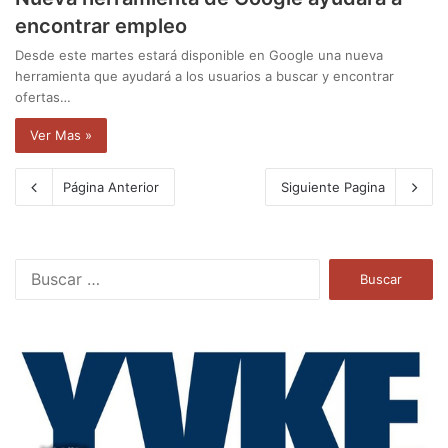
encontrar empleo
Desde este martes estará disponible en Google una nueva
herramienta que ayudará a los usuarios a buscar y encontrar
ofertas…
Ver Mas »
Página Anterior
Siguiente Pagina
B
u
s
c
a
r
: