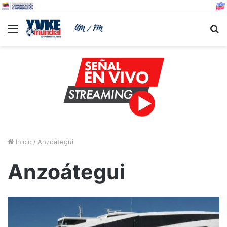
Menu
B
Inicio
/
Anzoátegui
Anzoátegui