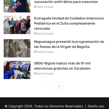
vacunación antirrábica para mascotas
hace 4 horas
Entregada Unidad de Cuidados Intensivos
Pediátrica en el Zulia completamente
renovada
hace 4 horas
Naguanagua presentó la programación de
las fiestas de la Virgen de Begoña
hace 4 horas
0800-Bigote realizó más de 91 mil
atenciones gratuitas en Carabobo
hace 4 horas
P
S
á
i
g
g
© Copyright 2026, Todos los Derechos Reservados | Diseño por
i
u