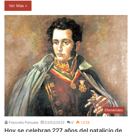
Ver Mas »
Efemérides
Francelis Penuela
03/02/2022
0
1.038
Hoy se celebran 227 años del natalicio de