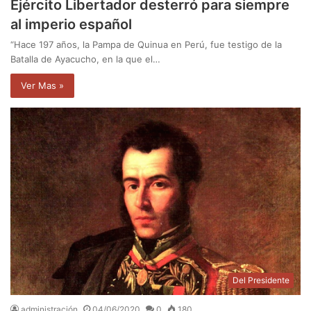
Ejército Libertador desterró para siempre
al imperio español
“Hace 197 años, la Pampa de Quinua en Perú, fue testigo de la
Batalla de Ayacucho, en la que el…
Ver Mas »
Del Presidente
administración
04/06/2020
0
180