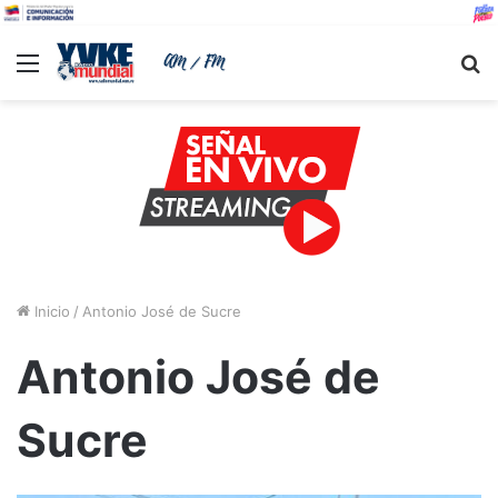
Menu
B
Inicio
/
Antonio José de Sucre
Antonio José de
Sucre