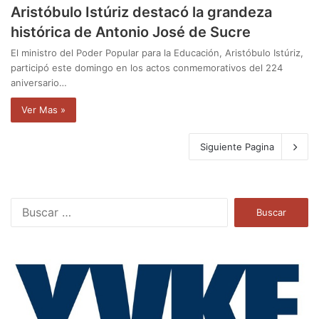
Aristóbulo Istúriz destacó la grandeza
histórica de Antonio José de Sucre
El ministro del Poder Popular para la Educación, Aristóbulo Istúriz,
participó este domingo en los actos conmemorativos del 224
aniversario…
Ver Mas »
Siguiente Pagina
B
u
s
c
a
r
: