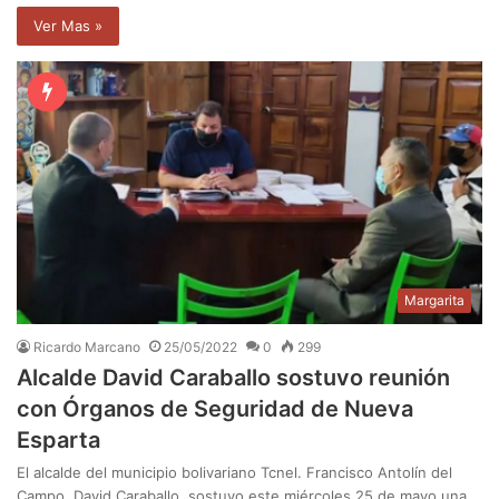
Ver Mas »
Margarita
Ricardo Marcano
25/05/2022
0
299
Alcalde David Caraballo sostuvo reunión
con Órganos de Seguridad de Nueva
Esparta
El alcalde del municipio bolivariano Tcnel. Francisco Antolín del
Campo, David Caraballo, sostuvo este miércoles 25 de mayo una