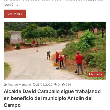
reunión…
Ver Mas »
Margarita
Ricardo Marcano
25/05/2022
0
249
Alcalde David Caraballo sigue trabajando
en beneficio del municipio Antolín del
Campo