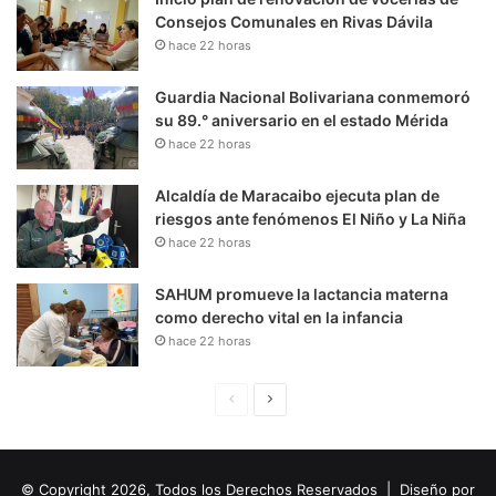
Consejos Comunales en Rivas Dávila
hace 22 horas
Guardia Nacional Bolivariana conmemoró
su 89.° aniversario en el estado Mérida
hace 22 horas
Alcaldía de Maracaibo ejecuta plan de
riesgos ante fenómenos El Niño y La Niña
hace 22 horas
SAHUM promueve la lactancia materna
como derecho vital en la infancia
hace 22 horas
P
S
á
i
g
g
© Copyright 2026, Todos los Derechos Reservados | Diseño por
i
u