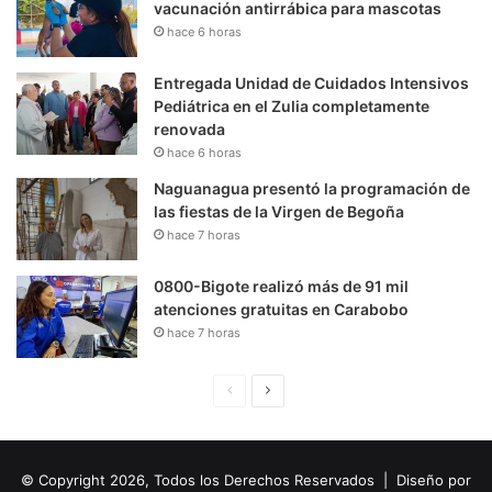
vacunación antirrábica para mascotas
hace 6 horas
Entregada Unidad de Cuidados Intensivos
Pediátrica en el Zulia completamente
renovada
hace 6 horas
Naguanagua presentó la programación de
las fiestas de la Virgen de Begoña
hace 7 horas
0800-Bigote realizó más de 91 mil
atenciones gratuitas en Carabobo
hace 7 horas
P
S
á
i
g
g
© Copyright 2026, Todos los Derechos Reservados | Diseño por
i
u