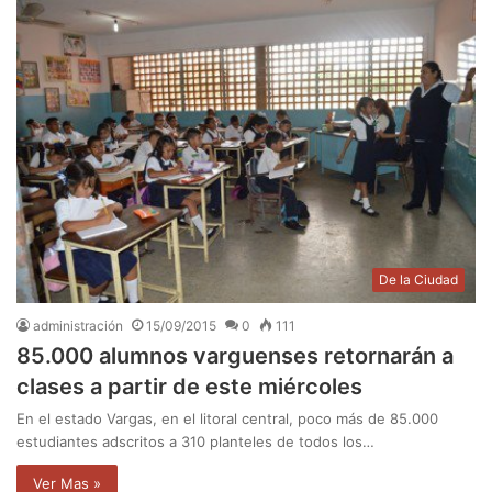
De la Ciudad
administración
15/09/2015
0
111
85.000 alumnos varguenses retornarán a
clases a partir de este miércoles
En el estado Vargas, en el litoral central, poco más de 85.000
estudiantes adscritos a 310 planteles de todos los…
Ver Mas »