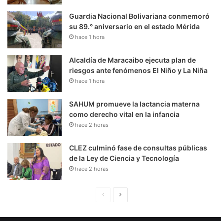
Guardia Nacional Bolivariana conmemoró
su 89.° aniversario en el estado Mérida
hace 1 hora
Alcaldía de Maracaibo ejecuta plan de
riesgos ante fenómenos El Niño y La Niña
hace 1 hora
SAHUM promueve la lactancia materna
como derecho vital en la infancia
hace 2 horas
CLEZ culminó fase de consultas públicas
de la Ley de Ciencia y Tecnología
hace 2 horas
P
S
á
i