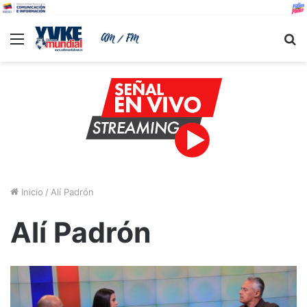
Menu
B
Inicio
/
Alí Padrón
Alí Padrón