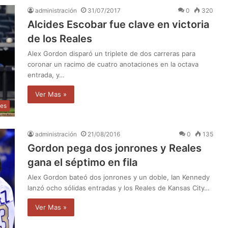
administración
31/07/2017
0
320
Alcides Escobar fue clave en victoria
de los Reales
Alex Gordon disparó un triplete de dos carreras para
coronar un racimo de cuatro anotaciones en la octava
entrada, y…
Ver Mas »
tes
administración
21/08/2016
0
135
Gordon pega dos jonrones y Reales
gana el séptimo en fila
Alex Gordon bateó dos jonrones y un doble, Ian Kennedy
lanzó ocho sólidas entradas y los Reales de Kansas City…
Ver Mas »