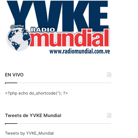
r
:
EN VIVO
<?php echo do_shortcode(‘‘); ?>
Tweets de YVKE Mundial
Tweets by YVKE_Mundial