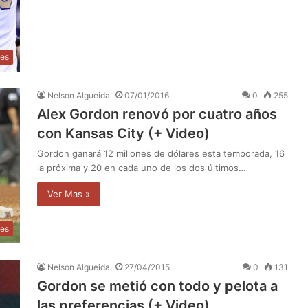
tes
Nelson Algueida
07/01/2016
0
255
Alex Gordon renovó por cuatro años
con Kansas City (+ Video)
Gordon ganará 12 millones de dólares esta temporada, 16
la próxima y 20 en cada uno de los dos últimos…
Ver Mas »
tes
Nelson Algueida
27/04/2015
0
131
Gordon se metió con todo y pelota a
las preferencias (+ Video)