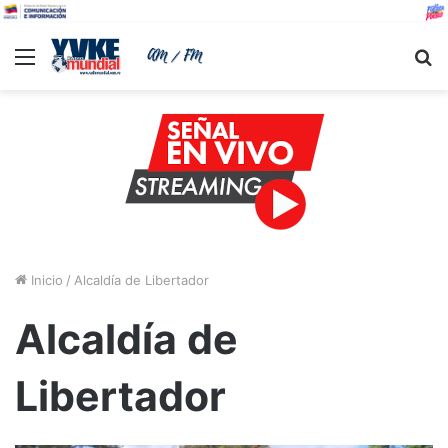
Menu
B
Inicio
/
Alcaldía de Libertador
Alcaldía de
Libertador