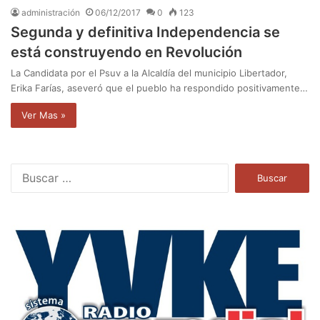
administración
06/12/2017
0
123
Segunda y definitiva Independencia se
está construyendo en Revolución
La Candidata por el Psuv a la Alcaldía del municipio Libertador,
Erika Farías, aseveró que el pueblo ha respondido positivamente…
Ver Mas »
B
u
s
c
a
r
: