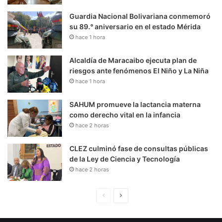
Guardia Nacional Bolivariana conmemoró
su 89.° aniversario en el estado Mérida
hace 1 hora
Alcaldía de Maracaibo ejecuta plan de
riesgos ante fenómenos El Niño y La Niña
hace 1 hora
SAHUM promueve la lactancia materna
como derecho vital en la infancia
hace 2 horas
CLEZ culminó fase de consultas públicas
de la Ley de Ciencia y Tecnología
hace 2 horas
P
S
á
i