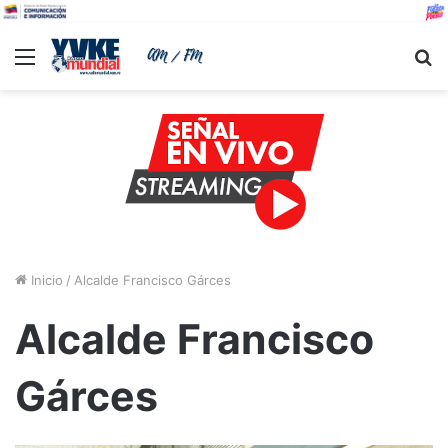
Menu
B
Inicio
/
Alcalde Francisco Gárces
Alcalde Francisco
Gárces