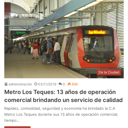
De la Ciudad
administración
03/11/2019
0
898
Metro Los Teques: 13 años de operación
comercial brindando un servicio de calidad
Rapidez, comodidad, seguridad y economía ha brindado la C.A
Metro Los Teques durante sus 13 años de operación comercial;
tiempo…