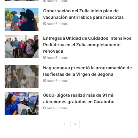
hace 6 horas
Gobernación del Zulia inició plan de
vacunación antirrábica para mascotas
hace 6 horas
Entregada Unidad de Cuidados Intensivos
Pediátrica en el Zulia completamente
renovada
hace 6 horas
Naguanagua presentó la programación de
las fiestas de la Virgen de Begoña
hace 6 horas
0800-Bigote realizó más de 91 mil
atenciones gratuitas en Carabobo
hace 6 horas
P
S
á
i