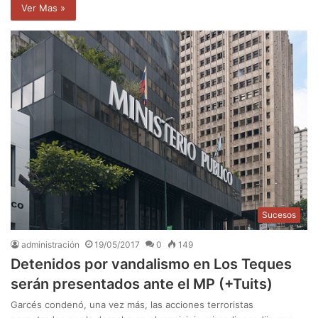
Ver Mas »
Sucesos
administración
19/05/2017
0
149
Detenidos por vandalismo en Los Teques
serán presentados ante el MP (+Tuits)
Garcés condenó, una vez más, las acciones terroristas