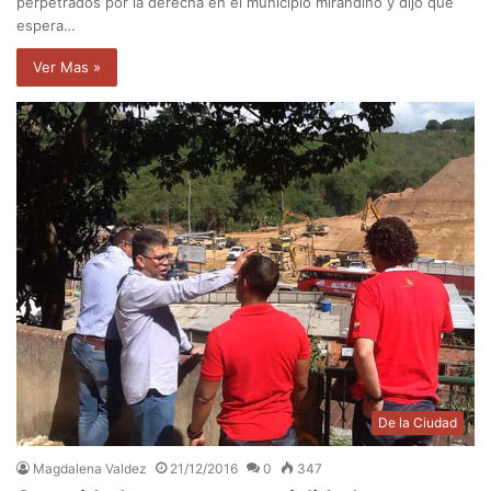
perpetrados por la derecha en el municipio mirandino y dijo que
espera…
Ver Mas »
De la Ciudad
Magdalena Valdez
21/12/2016
0
347