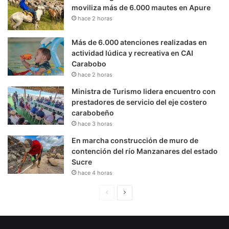
moviliza más de 6.000 mautes en Apure
hace 2 horas
Más de 6.000 atenciones realizadas en
actividad lúdica y recreativa en CAI
Carabobo
hace 2 horas
Ministra de Turismo lidera encuentro con
prestadores de servicio del eje costero
carabobeño
hace 3 horas
En marcha construcción de muro de
contención del río Manzanares del estado
Sucre
hace 4 horas
P
S
á
i
g
g