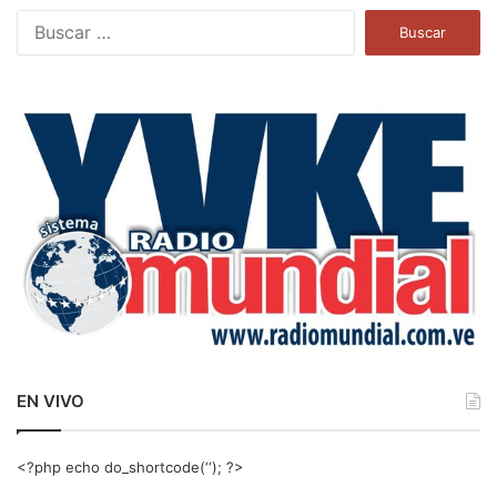
B
u
s
c
a
r
:
EN VIVO
<?php echo do_shortcode(‘‘); ?>