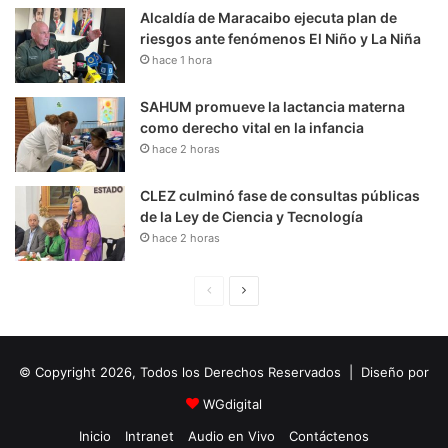
Alcaldía de Maracaibo ejecuta plan de
riesgos ante fenómenos El Niño y La Niña
hace 1 hora
SAHUM promueve la lactancia materna
como derecho vital en la infancia
hace 2 horas
CLEZ culminó fase de consultas públicas
de la Ley de Ciencia y Tecnología
hace 2 horas
P
S
á
i
g
g
© Copyright 2026, Todos los Derechos Reservados | Diseño por
i
u
n
i
WGdigital
a
e
Inicio
Intranet
Audio en Vivo
Contáctenos