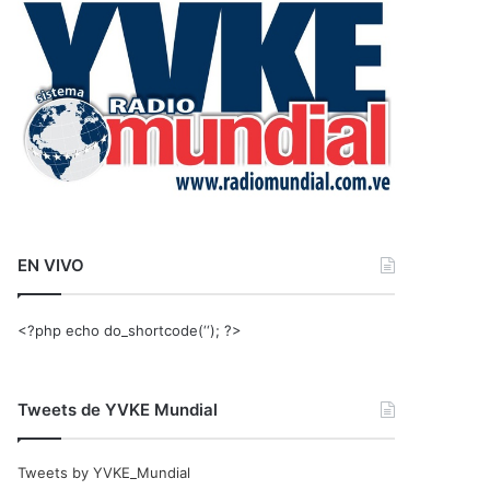
r
:
EN VIVO
<?php echo do_shortcode(‘‘); ?>
Tweets de YVKE Mundial
Tweets by YVKE_Mundial