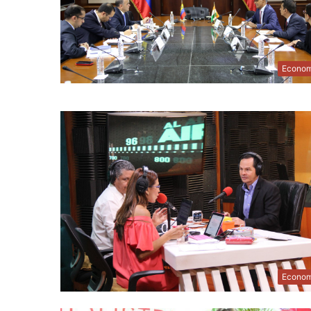
Econom
Econom