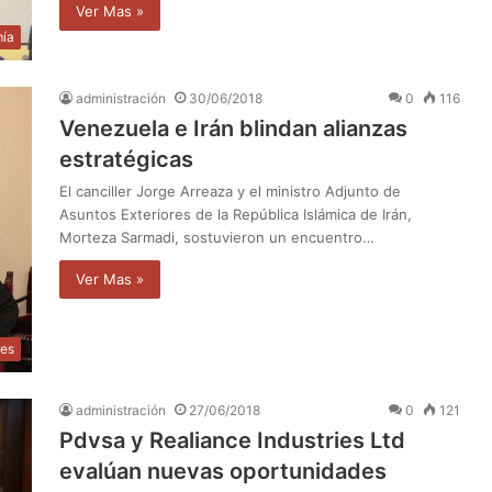
Ver Mas »
ía
administración
30/06/2018
0
116
Venezuela e Irán blindan alianzas
estratégicas
El canciller Jorge Arreaza y el ministro Adjunto de
Asuntos Exteriores de la República Islámica de Irán,
Morteza Sarmadi, sostuvieron un encuentro…
Ver Mas »
les
administración
27/06/2018
0
121
Pdvsa y Realiance Industries Ltd
evalúan nuevas oportunidades