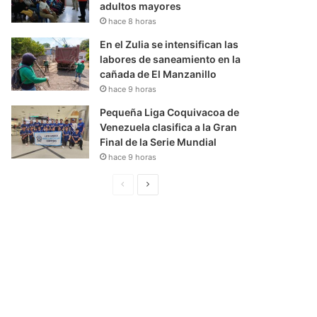
adultos mayores
hace 8 horas
En el Zulia se intensifican las
labores de saneamiento en la
cañada de El Manzanillo
hace 9 horas
Pequeña Liga Coquivacoa de
Venezuela clasifica a la Gran
Final de la Serie Mundial
hace 9 horas
P
S
á
i
g
g
i
u
n
i
a
e
A
n