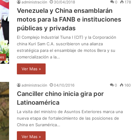
administración
30/04/2018
0
178
Venezuela y China ensamblarán
motos para la FANB e instituciones
públicas y privadas
El Complejo Industrial Tiuna I (CIT) y la Corporación
china Kuri Sam C.A. suscribieron una alianza
estratégica para el ensamblaje de motos Bera y su
comercialización a la…
les
Ver Mas »
administración
04/10/2016
0
160
Canciller chino inicia gira por
Latinoamérica
La visita del ministro de Asuntos Exteriores marca una
nueva etapa de fortalecimiento de las posiciones de
China en Suramérica…
Ver Mas »