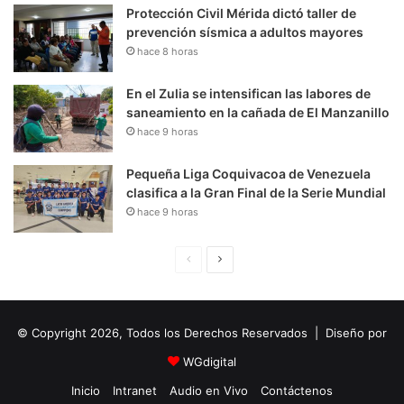
Protección Civil Mérida dictó taller de
prevención sísmica a adultos mayores
hace 8 horas
En el Zulia se intensifican las labores de
saneamiento en la cañada de El Manzanillo
hace 9 horas
Pequeña Liga Coquivacoa de Venezuela
clasifica a la Gran Final de la Serie Mundial
hace 9 horas
P
S
á
i
g
g
© Copyright 2026, Todos los Derechos Reservados | Diseño por
i
u
n
i
WGdigital
a
e
Inicio
Intranet
Audio en Vivo
Contáctenos