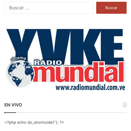
B
u
s
c
a
r
:
EN VIVO
<?php echo do_shortcode(‘‘); ?>