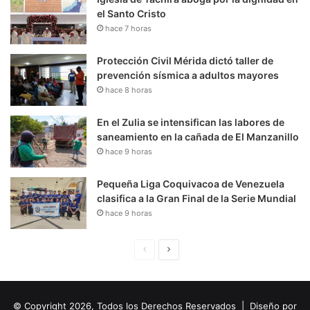
el Santo Cristo
hace 7 horas
Protección Civil Mérida dictó taller de
prevención sísmica a adultos mayores
hace 8 horas
En el Zulia se intensifican las labores de
saneamiento en la cañada de El Manzanillo
hace 9 horas
Pequeña Liga Coquivacoa de Venezuela
clasifica a la Gran Final de la Serie Mundial
hace 9 horas
P
S
á
i
g
g
© Copyright 2026, Todos los Derechos Reservados | Diseño por
i
u