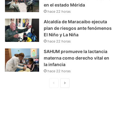
en el estado Mérida
hace 22 horas
Alcaldía de Maracaibo ejecuta
plan de riesgos ante fenómenos
El Niño y La Niña
hace 22 horas
SAHUM promueve la lactancia
materna como derecho vital en
la infancia
hace 22 horas
P
S
á
i
g
g
i
u
n
i
a
e
A
n