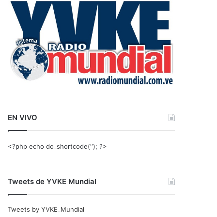
r
:
EN VIVO
<?php echo do_shortcode(‘‘); ?>
Tweets de YVKE Mundial
Tweets by YVKE_Mundial