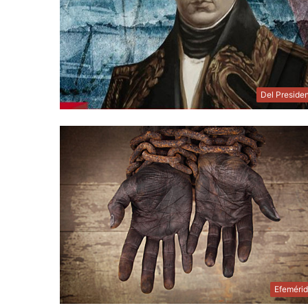
Del Preside
Efeméri