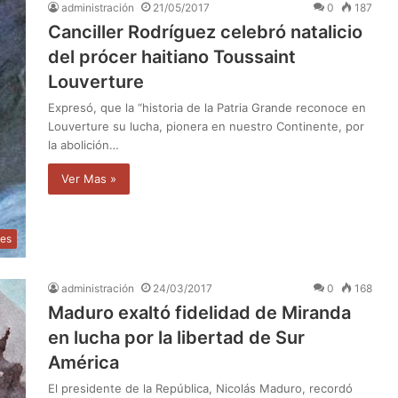
administración
21/05/2017
0
187
Canciller Rodríguez celebró natalicio
del prócer haitiano Toussaint
Louverture
Expresó, que la “historia de la Patria Grande reconoce en
Louverture su lucha, pionera en nuestro Continente, por
la abolición…
Ver Mas »
les
administración
24/03/2017
0
168
Maduro exaltó fidelidad de Miranda
en lucha por la libertad de Sur
América
El presidente de la República, Nicolás Maduro, recordó