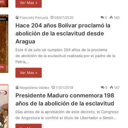
les
Ver Mas »
Francelis Penuela
06/07/2020
0
160
Hace 204 años Bolívar proclamó la
abolición de la esclavitud desde
Aragua
Este 6 de julio se cumplen 204 años de la proclama
de abolición de la esclavitud realizada por el padre de la
Patria,…
nte
Ver Mas »
Magdalena Valdez
11/01/2018
0
167
Presidente Maduro conmemora 198
años de la abolición de la esclavitud
Días antes de la aprobación de este decreto, el Congreso
de Angostura le confirió el título de LIbertador a Simón…