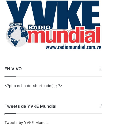
r
:
EN VIVO
<?php echo do_shortcode(‘‘); ?>
Tweets de YVKE Mundial
Tweets by YVKE_Mundial