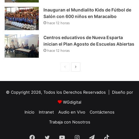
Inauguran el Mundialito Kids de Fútbol de
Salón con 600 niños en Maracaibo
hace 12 horas
Centros educativos de Nueva Esparta
inician el Plan Agosto de Escuelas Abiertas
hace 12 horas
P
S
á
i
g
g
© Copyright 2026, Todos los Derechos Reservados | Diseño por
i
u
n
i
WGdigital
a
e
Inicio
Intranet
Audio en Vivo
Contáctenos
A
n
Trabaja con Nosotros
n
t
Facebook
Twitter
YouTube
t
e
Instagram
Telegram
TikTok