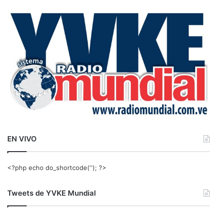
c
a
r
:
EN VIVO
<?php echo do_shortcode(‘‘); ?>
Tweets de YVKE Mundial