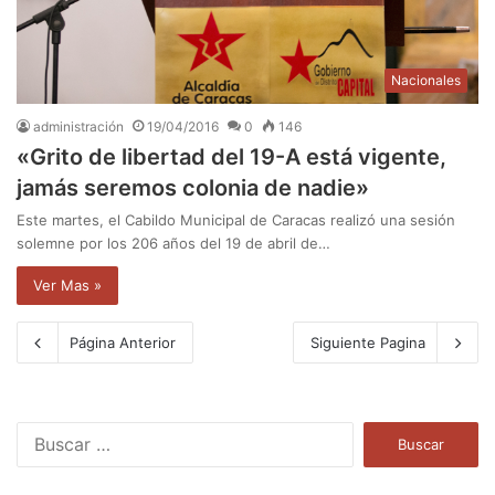
Nacionales
administración
19/04/2016
0
146
«Grito de libertad del 19-A está vigente,
jamás seremos colonia de nadie»
Este martes, el Cabildo Municipal de Caracas realizó una sesión
solemne por los 206 años del 19 de abril de…
Ver Mas »
Página Anterior
Siguiente Pagina
B
u
s