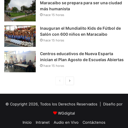
Maracaibo se prepara para ser una ciudad
más humanista
hace 15 horas
Inauguran el Mundialito Kids de Fútbol de
Salón con 600 niños en Maracaibo
hace 15 horas
Centros educativos de Nueva Esparta
inician el Plan Agosto de Escuelas Abiertas
hace 15 horas
P
S
á
i
g
g
© Copyright 2026, Todos los Derechos Reservados | Diseño por
i
u
n
i
WGdigital
a
e
Inicio
Intranet
Audio en Vivo
Contáctenos