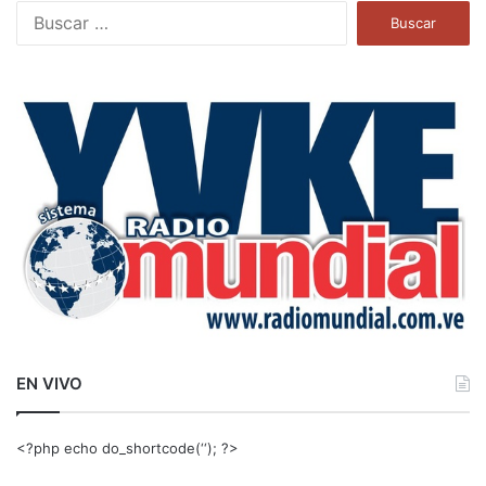
B
u
s
c
a
r
:
EN VIVO
<?php echo do_shortcode(‘‘); ?>