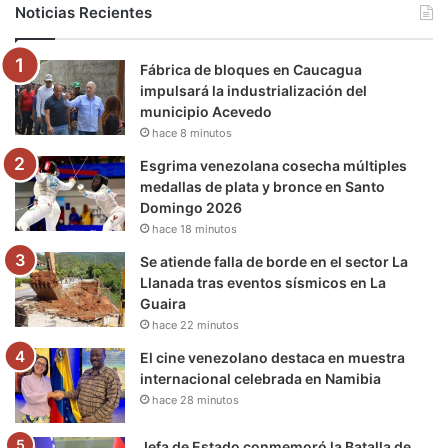
Noticias Recientes
o
e
b
g
r
k
Fábrica de bloques en Caucagua
o
r
e
r
a
impulsará la industrialización del
municipio Acevedo
k
a
m
hace 8 minutos
m
Esgrima venezolana cosecha múltiples
medallas de plata y bronce en Santo
Domingo 2026
hace 18 minutos
Se atiende falla de borde en el sector La
Llanada tras eventos sísmicos en La
Guaira
hace 22 minutos
El cine venezolano destaca en muestra
internacional celebrada en Namibia
hace 28 minutos
Jefa de Estado conmemoró la Batalla de