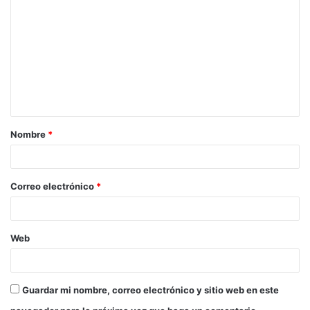
o
m
e
n
t
a
Nombre
*
r
i
o
Correo electrónico
*
*
Web
Guardar mi nombre, correo electrónico y sitio web en este