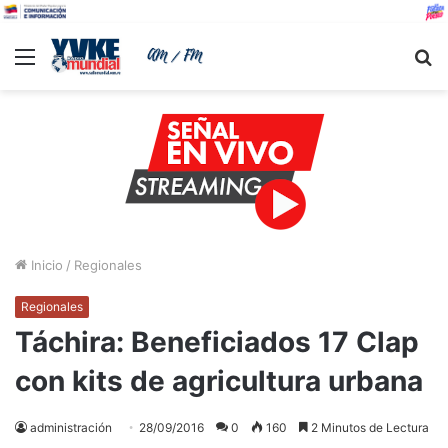
Menu
B
Inicio
/
Regionales
Regionales
Táchira: Beneficiados 17 Clap
con kits de agricultura urbana
administración
28/09/2016
0
160
2 Minutos de Lectura