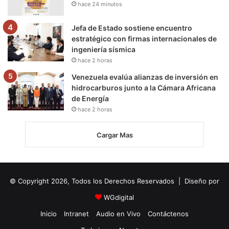
hace 24 minutos
Jefa de Estado sostiene encuentro
estratégico con firmas internacionales de
ingeniería sísmica
hace 2 horas
Venezuela evalúa alianzas de inversión en
hidrocarburos junto a la Cámara Africana
de Energía
hace 2 horas
Cargar Mas
© Copyright 2026, Todos los Derechos Reservados | Diseño por
WGdigital
Inicio
Intranet
Audio en Vivo
Contáctenos