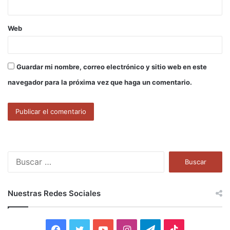
Web
Guardar mi nombre, correo electrónico y sitio web en este
navegador para la próxima vez que haga un comentario.
B
u
s
c
Nuestras Redes Sociales
a
r
:
F
T
Y
I
T
T