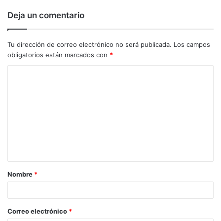
Deja un comentario
Tu dirección de correo electrónico no será publicada.
Los campos
obligatorios están marcados con
*
C
o
m
e
n
t
a
Nombre
*
r
i
o
Correo electrónico
*
*