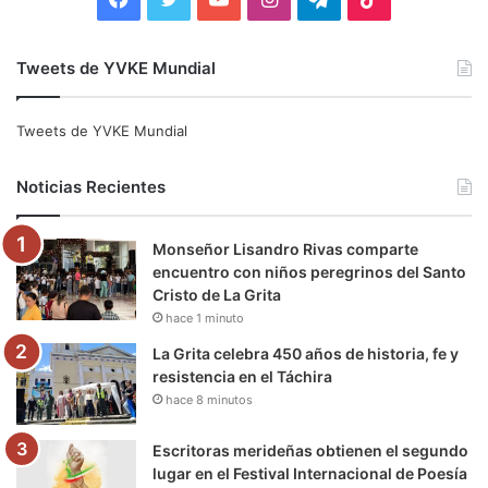
a
w
o
n
e
i
Tweets de YVKE Mundial
c
i
u
s
l
k
e
t
T
t
e
T
Tweets de YVKE Mundial
b
t
u
a
g
o
Noticias Recientes
o
e
b
g
r
k
Monseñor Lisandro Rivas comparte
o
r
e
r
a
encuentro con niños peregrinos del Santo
Cristo de La Grita
k
a
m
hace 1 minuto
m
La Grita celebra 450 años de historia, fe y
resistencia en el Táchira
hace 8 minutos
Escritoras merideñas obtienen el segundo
lugar en el Festival Internacional de Poesía