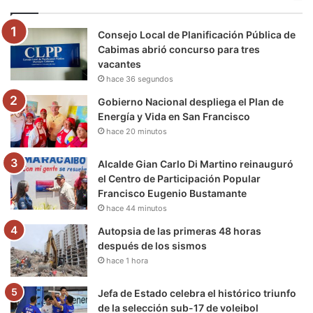
o
e
b
g
r
k
Consejo Local de Planificación Pública de
o
r
e
r
a
Cabimas abrió concurso para tres
vacantes
k
a
m
hace 36 segundos
m
Gobierno Nacional despliega el Plan de
Energía y Vida en San Francisco
hace 20 minutos
Alcalde Gian Carlo Di Martino reinauguró
el Centro de Participación Popular
Francisco Eugenio Bustamante
hace 44 minutos
Autopsia de las primeras 48 horas
después de los sismos
hace 1 hora
Jefa de Estado celebra el histórico triunfo
de la selección sub-17 de voleibol