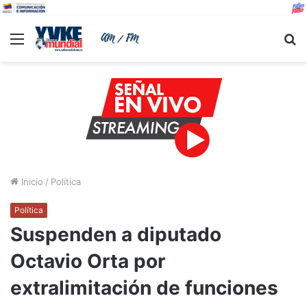
Menu
B
Inicio
/
Política
Política
Suspenden a diputado
Octavio Orta por
extralimitación de funciones