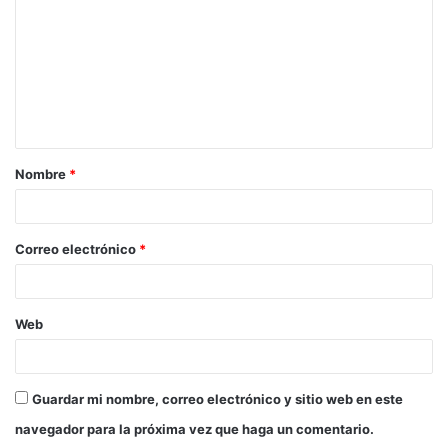
m
e
n
t
a
Nombre
*
r
i
o
Correo electrónico
*
*
Web
Guardar mi nombre, correo electrónico y sitio web en este
navegador para la próxima vez que haga un comentario.