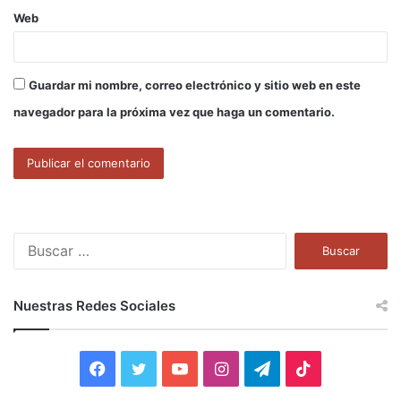
Web
Guardar mi nombre, correo electrónico y sitio web en este
navegador para la próxima vez que haga un comentario.
B
u
s
c
Nuestras Redes Sociales
a
r
:
F
T
Y
I
T
T