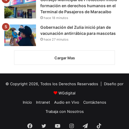
formación en derechos humanos en el
Terminal de Pasajeros de Maracaibo
hace 18 minutos
Gobernación del Zulia inició plan de
vacunación antirrábica para mascotas
hace 27 minutos
Cargar Mas
© Copyright 2026, Todos los Derechos Reservados | Diseño por
WGdigital
Inicio
Intranet
Audio en Vivo
Contáctenos
Trabaja con Nosotros
Facebook
Twitter
YouTube
Instagram
Telegram
TikTok