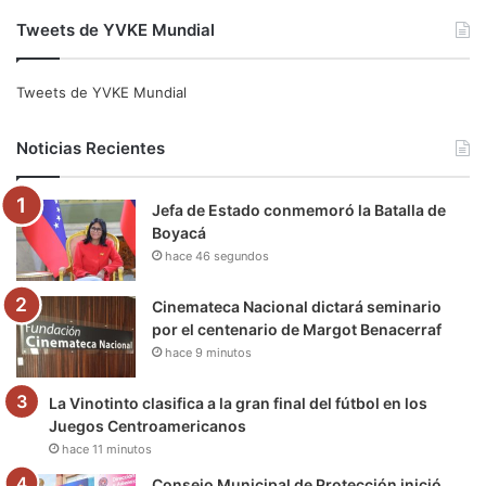
a
w
o
n
e
i
Tweets de YVKE Mundial
c
i
u
s
l
k
e
t
T
t
e
T
Tweets de YVKE Mundial
b
t
u
a
g
o
Noticias Recientes
o
e
b
g
r
k
Jefa de Estado conmemoró la Batalla de
o
r
e
r
a
Boyacá
hace 46 segundos
k
a
m
m
Cinemateca Nacional dictará seminario
por el centenario de Margot Benacerraf
hace 9 minutos
La Vinotinto clasifica a la gran final del fútbol en los
Juegos Centroamericanos
hace 11 minutos
Consejo Municipal de Protección inició