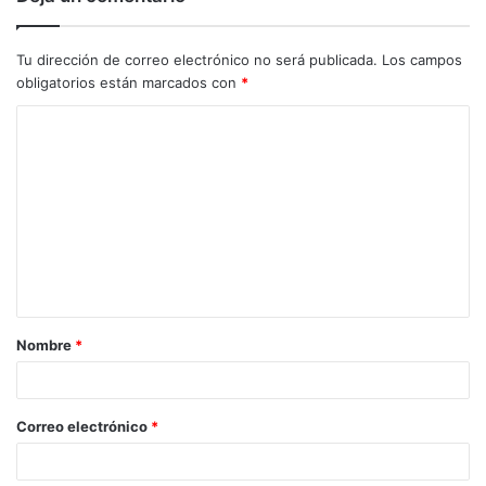
Tu dirección de correo electrónico no será publicada.
Los campos
obligatorios están marcados con
*
C
o
m
e
n
t
a
Nombre
*
r
i
o
Correo electrónico
*
*