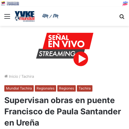
Menu
B
Inicio
/
Tachira
Mundial Tachira
Regionales
Regiones
Tachira
Supervisan obras en puente
Francisco de Paula Santander
en Ureña