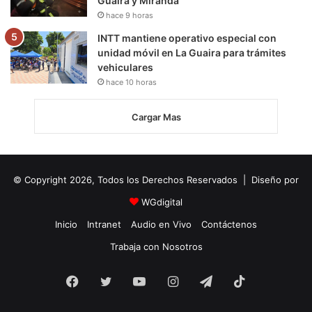
Guaira y Miranda
hace 9 horas
INTT mantiene operativo especial con
unidad móvil en La Guaira para trámites
vehiculares
hace 10 horas
Cargar Mas
© Copyright 2026, Todos los Derechos Reservados | Diseño por
WGdigital
Inicio
Intranet
Audio en Vivo
Contáctenos
Trabaja con Nosotros
Facebook
Twitter
YouTube
Instagram
Telegram
TikTok