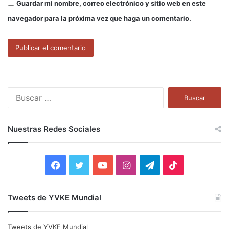
Guardar mi nombre, correo electrónico y sitio web en este
navegador para la próxima vez que haga un comentario.
B
u
s
c
Nuestras Redes Sociales
a
r
:
F
T
Y
I
T
T
a
w
o
n
e
i
Tweets de YVKE Mundial
c
i
u
s
l
k
e
t
T
t
e
T
Tweets de YVKE Mundial