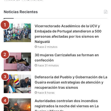
b
t
u
a
g
o
Noticias Recientes
o
e
b
g
r
k
Vicerrectorado Académico de la UCV y
o
r
e
r
a
Embajada de Portugal atendieron a 500
personas afectadas por los sismos en
k
a
m
Naiguatá
hace 2 minutos
m
30 mujeres Carrizaleñas se forman en
confección
hace 31 minutos
Defensoría del Pueblo y Gobernación de La
Guaira evalúan estrategias de atención y
recuperación tras sismos
hace 8 horas
Autoridades controlan dos incendios
registrados la noche del viernes en La