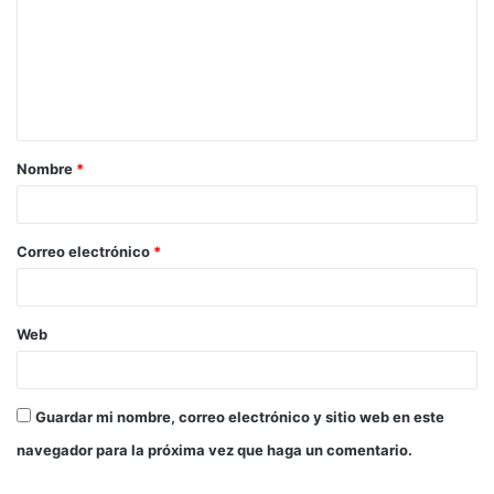
m
e
n
t
a
Nombre
*
r
i
o
Correo electrónico
*
*
Web
Guardar mi nombre, correo electrónico y sitio web en este
navegador para la próxima vez que haga un comentario.