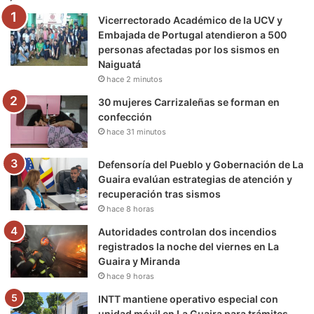
Vicerrectorado Académico de la UCV y
o
r
e
r
a
Embajada de Portugal atendieron a 500
personas afectadas por los sismos en
k
a
m
Naiguatá
hace 2 minutos
m
30 mujeres Carrizaleñas se forman en
confección
hace 31 minutos
Defensoría del Pueblo y Gobernación de La
Guaira evalúan estrategias de atención y
recuperación tras sismos
hace 8 horas
Autoridades controlan dos incendios
registrados la noche del viernes en La
Guaira y Miranda
hace 9 horas
INTT mantiene operativo especial con
unidad móvil en La Guaira para trámites