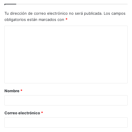
Tu dirección de correo electrónico no será publicada.
Los campos
obligatorios están marcados con
*
C
o
m
e
n
t
a
Nombre
*
r
i
o
Correo electrónico
*
*