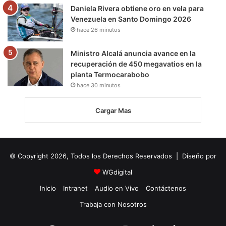
Daniela Rivera obtiene oro en vela para
Venezuela en Santo Domingo 2026
hace 26 minutos
Ministro Alcalá anuncia avance en la
recuperación de 450 megavatios en la
planta Termocarabobo
hace 30 minutos
Cargar Mas
© Copyright 2026, Todos los Derechos Reservados | Diseño por
WGdigital
Inicio
Intranet
Audio en Vivo
Contáctenos
Trabaja con Nosotros