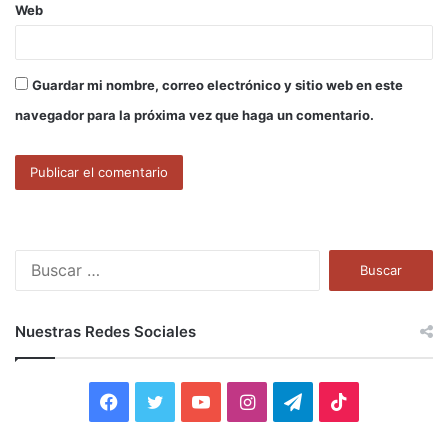
Web
Guardar mi nombre, correo electrónico y sitio web en este
navegador para la próxima vez que haga un comentario.
B
u
s
c
Nuestras Redes Sociales
a
r
:
F
T
Y
I
T
T
a
w
o
n
e
i