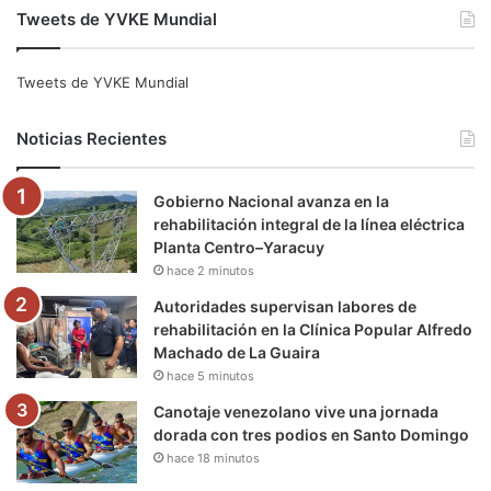
Tweets de YVKE Mundial
c
i
u
s
l
k
e
t
T
t
e
T
Tweets de YVKE Mundial
b
t
u
a
g
o
Noticias Recientes
o
e
b
g
r
k
Gobierno Nacional avanza en la
o
r
e
r
a
rehabilitación integral de la línea eléctrica
Planta Centro–Yaracuy
k
a
m
hace 2 minutos
m
Autoridades supervisan labores de
rehabilitación en la Clínica Popular Alfredo
Machado de La Guaira
hace 5 minutos
Canotaje venezolano vive una jornada
dorada con tres podios en Santo Domingo
hace 18 minutos