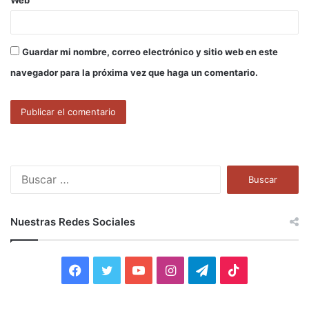
Guardar mi nombre, correo electrónico y sitio web en este
navegador para la próxima vez que haga un comentario.
B
u
s
c
Nuestras Redes Sociales
a
r
:
F
T
Y
I
T
T
a
w
o
n
e
i