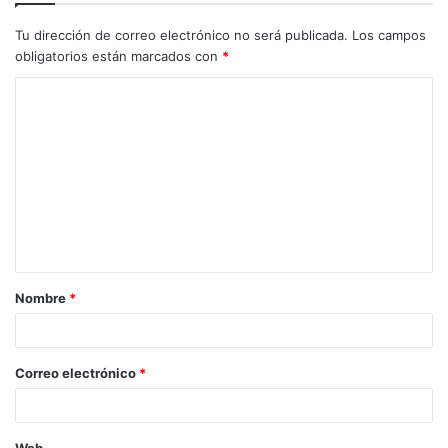
Tu dirección de correo electrónico no será publicada.
Los campos
obligatorios están marcados con
*
C
o
m
e
n
t
a
Nombre
*
r
i
o
Correo electrónico
*
*
Web