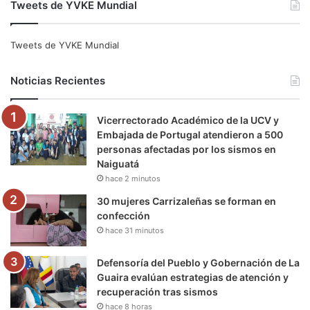
Tweets de YVKE Mundial
c
i
u
s
l
k
e
t
T
t
e
T
Tweets de YVKE Mundial
b
t
u
a
g
o
Noticias Recientes
o
e
b
g
r
k
Vicerrectorado Académico de la UCV y
o
r
e
r
a
Embajada de Portugal atendieron a 500
personas afectadas por los sismos en
k
a
m
Naiguatá
hace 2 minutos
m
30 mujeres Carrizaleñas se forman en
confección
hace 31 minutos
Defensoría del Pueblo y Gobernación de La
Guaira evalúan estrategias de atención y
recuperación tras sismos
hace 8 horas